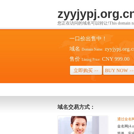
zyyjypj.org.c
您正在访问的域名可以转让!This domain name i
一口价出售中！
域名
zyyjypj.org.c
Domain Name:
售价
CNY 999.00
Listing Price:
立即购买
BUY NOW
>>
>>
域名交易方式：
通过金名网(
金名网(4
简单、安