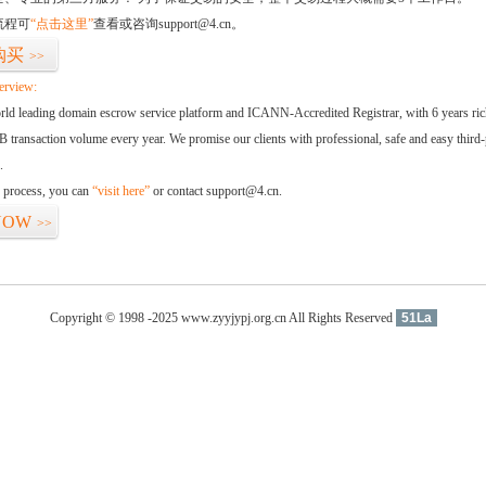
流程可
“点击这里”
查看或咨询support@4.cn。
购买
>>
erview:
orld leading domain escrow service platform and ICANN-Accredited Registrar, with 6 years ri
 transaction volume every year. We promise our clients with professional, safe and easy third-
.
d process, you can
“visit here”
or contact support@4.cn.
NOW
>>
Copyright © 1998 -2025 www.zyyjypj.org.cn All Rights Reserved
51La