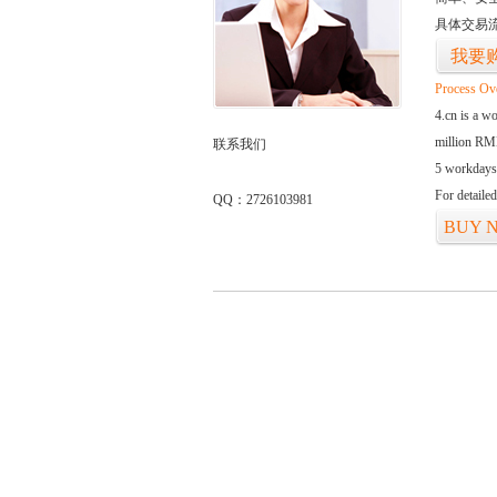
具体交易
我要
Process Ov
4.cn is a w
million RMB
联系我们
5 workdays
For detaile
QQ：2726103981
BUY 